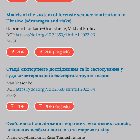
Models of the system of forensic science institutions in
Ukraine (advantages and risks)
Gabriele Juodkaite-Granskiene, Mikhail Frolov
DOI:
https://doi.org/10.32353/khrife.1.2022.03
24-51
PDF
PDF (English)
Стадії експертного дослідження та їх застосування у
судово-ветеринарній експертизі трупів тварин
Ivan Yatsenko
DOI:
https://doi.org/10.32353/khrife.1.2022.04
52-78
PDF
PDF (English)
Особливості дослідження коротких рукописних записів,
виконаних особами похилого та старечого віку
Diana Gaydamakina, Rasa Tamoshiunaite