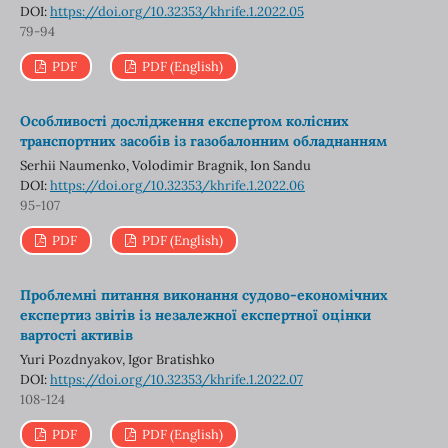
DOI:
https://doi.org/10.32353/khrife.1.2022.05
79-94
PDF
PDF (English)
Особливості дослідження експертом колісних
транспортних засобів із газобалонним обладнанням
Serhii Naumenko, Volodimir Bragnik, Ion Sandu
DOI:
https://doi.org/10.32353/khrife.1.2022.06
95-107
PDF
PDF (English)
Проблемні питання виконання судово-економічних
експертиз звітів із незалежної експертної оцінки
вартості активів
Yuri Pozdnyakov, Igor Bratishko
DOI:
https://doi.org/10.32353/khrife.1.2022.07
108-124
PDF
PDF (English)