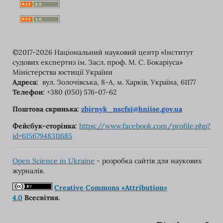
©2017-2026 Національний науковий центр «Інститут
судових експертиз ім. Засл. проф. М. С. Бокаріуса»
Міністерства юстиції України
Адреса:
вул. Золочівська, 8-A, м. Харків, Україна, 61177
Телефон:
+380 (050) 576-07-62
Поштова скринька:
zbirnyk_nscfsi@hniise.gov.ua
Фейсбук-сторінка:
https://www.facebook.com/
profile.php?
id=61567948311685
Open Science in Ukraine
- розробка сайтів для наукових
журналів.
Creative Commons «Attribution»
4.0
Всесвітня.