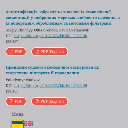
Автентифікація зображень на основі їх семантичної
сегментації у нейронних мережах глибокого навчання з
їх попереднім обробленням за методами фільтрації
Sergiy Chornyy, Olha Brendel, Davit Gratiashvili
DOI:
https://doi.org/10.32353/khrife.1.2022.08
125-137
PDF
PDF (English)
Принципи судової економічної експертизи як
теоретичне підґрунтя її проведення
Volodymyr Ivankov
DOI:
https://doi.org/10.32353/khrife.1.2022.09
138-153
PDF
PDF (English)
Мова