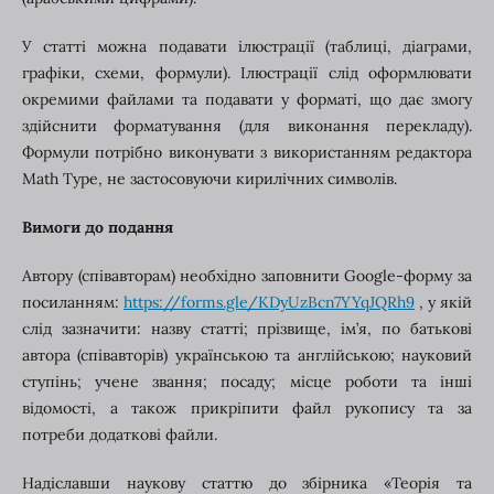
У статті можна подавати ілюстрації (таблиці, діаграми,
графіки, схеми, формули). Ілюстрації слід оформлювати
окремими файлами та подавати у форматі, що дає змогу
здійснити форматування (для виконання перекладу).
Формули потрібно виконувати з використанням редактора
Math Type, не застосовуючи кирилічних символів.
Вимоги до подання
Автору (співавторам) необхідно заповнити Google-форму за
посиланням:
https://forms.gle/KDyUzBcn7YYqJQRh9
, у якій
слід зазначити: назву статті; прізвище, ім’я, по батькові
автора (співавторів) українською та англійською; науковий
ступінь; учене звання; посаду; місце роботи та інші
відомості, а також прикріпити файл рукопису та за
потреби додаткові файли.
Надіславши наукову статтю до збірника «Теорія та