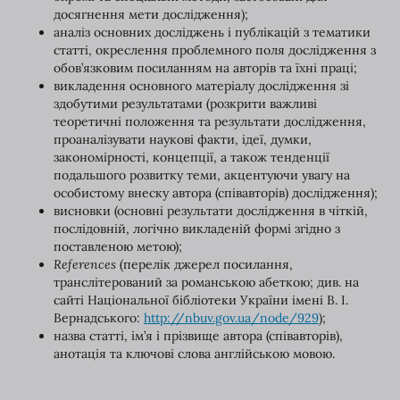
досягнення мети дослідження);
аналіз основних досліджень і публікацій з тематики
статті, окреслення проблемного поля дослідження з
обов’язковим посиланням на авторів та їхні праці;
викладення основного матеріалу дослідження зі
здобутими результатами (розкрити важливі
теоретичні положення та результати дослідження,
проаналізувати наукові факти, ідеї, думки,
закономірності, концепції, а також тенденції
подальшого розвитку теми, акцентуючи увагу на
особистому внеску автора (співавторів) дослідження);
висновки (основні результати дослідження в чіткій,
послідовній, логічно викладеній формі згідно з
поставленою метою);
References
(перелік джерел посилання,
транслітерований за романською абеткою; див. на
сайті Національної бібліотеки України імені В. І.
Вернадського:
http://nbuv.gov.ua/node/929
);
назва статті, ім’я і прізвище автора (співавторів),
анотація та ключові слова англійською мовою.