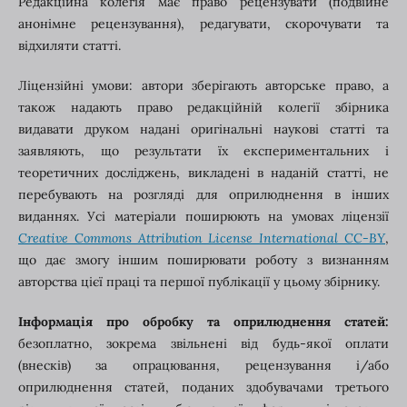
Редакційна колегія має право рецензувати (подвійне
анонімне рецензування), редагувати, скорочувати та
відхиляти статті.
Ліцензійні умови: автори зберігають авторське право, а
також надають право редакційній колегії збірника
видавати друком надані оригінальні наукові статті та
заявляють, що результати їх експериментальних і
теоретичних досліджень, викладені в наданій статті, не
перебувають на розгляді для оприлюднення в інших
виданнях. Усі матеріали поширюють на умовах ліцензії
Creative Commons Attribution License International CC-BY
,
що дає змогу іншим поширювати роботу з визнанням
авторства цієї праці та першої публікації у цьому збірнику.
Інформація про обробку та оприлюднення статей:
безоплатно, зокрема звільнені від будь-якої оплати
(внесків) за опрацювання, рецензування і/або
оприлюднення статей, поданих здобувачами третього