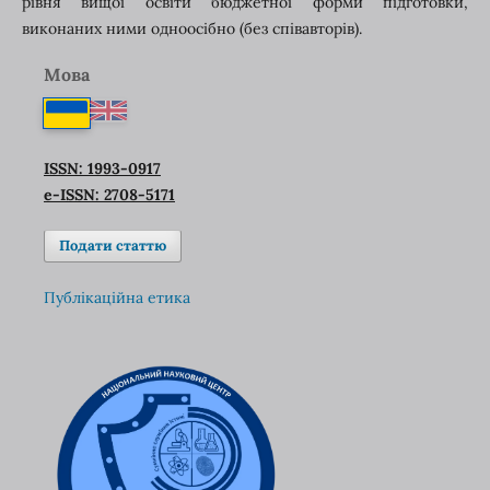
рівня вищої освіти бюджетної форми підготовки,
виконаних ними одноосібно (без співавторів).
Мова
ISSN: 1993-0917
e-ISSN: 2708-5171
Подати статтю
Публікаційна етика