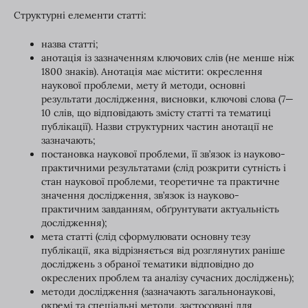
Структурні елементи статті:
назва статті;
анотація із зазначенням ключових слів (не менше ніж
1800 знаків). Анотація має містити: окреслення
наукової проблеми, мету й методи, основні
результати дослідження, висновки, ключові слова (7—
10 слів, що відповідають змісту статті та тематиці
публікації). Назви структурних частин анотації не
зазначають;
постановка наукової проблеми, її зв’язок із науково-
практичними результатами (слід розкрити сутність і
стан наукової проблеми, теоретичне та практичне
значення дослідження, зв’язок із науково-
практичним завданням, обґрунтувати актуальність
дослідження);
мета статті (слід сформулювати основну тезу
публікації, яка відрізняється від розглянутих раніше
досліджень з обраної тематики відповідно до
окреслених проблем та аналізу сучасних досліджень);
методи дослідження (зазначають загальнонаукові,
окремі та спеціальні методи, застосовані для