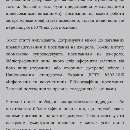
того ж більшість має бути представлена міжнародними
індексованими виданнями). Посилання на власні роботи
автора (співавторів) статті дозволено, тільки якщо вони не
перевищують 10 % від усіх посилань.
Текст статті викладають, дотримуючи вимог до загальних
правил цитування й посилання на джерела. Кожну цитату
обов’язково супроводжують посиланням на джерело,
бібліографічний опис якого слід оформити залежно від
його виду (первинне або вторинне джерело) згідно з
Національним стандартом України ДСТУ 8302:2015
«Інформація та документація. Бібліографічне посилання.
Загальні положення та правила складання» (зі змінами).
У тексті статті необхідно використовувати підрядкові або
позатекстові бібліографічні посилання, що передбачають
окреме посилання на кожне джерело. Слід застосовувати
наскрізне нумерування посилань у межах усієї статті
(арабськими цифрами).