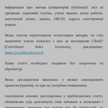
Інформація про автора (співавторів) публікації: ім’я та
прізвище, науковий ступінь, учене звання, місце роботи,
населений пункт, країна, ORCID, адреса електронної
пошти.
Якщо статтю підготовлено колективом авторів, то слід
зазначити участь кожного з них за методикою
CRediT
(
Contributor Roles Taxonomy
, докладніше:
https://credit.niso.org/
).
Назву статті необхідно подавати без скорочень та
абревіатур.
Якщо дослідження виконано у межах міжнародних
проєктів (грантів), то про це потрібно повідомити.
Аналізуючи основні дослідження з проблематики статті,
обов’язково слід розглянути стан питання в іноземних і
вітчизняних джерелах (не менше ніж 20 публікацій, до