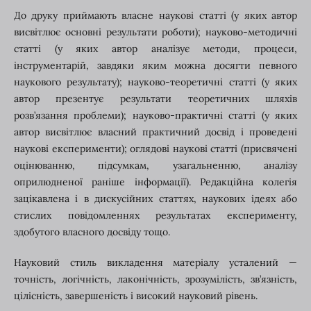
До друку приймають власне наукові статті (у яких автор
висвітлює основні результати роботи); науково-методичні
статті (у яких автор аналізує методи, процеси,
інструментарій, завдяки яким можна досягти певного
наукового результату); науково-теоретичні статті (у яких
автор презентує результати теоретичних шляхів
розв’язання проблеми); науково-практичні статті (у яких
автор висвітлює власний практичний досвід і проведені
наукові експерименти); оглядові наукові статті (присвячені
оцінюванню, підсумкам, узагальненню, аналізу
оприлюдненої раніше інформації). Редакційна колегія
зацікавлена і в дискусійних статтях, наукових ідеях або
стислих повідомленнях результатах експерименту,
здобутого власного досвіду тощо.
Науковий стиль викладення матеріалу усталений —
точність, логічність, лаконічність, зрозумілість, зв’язність,
цілісність, завершеність і високий науковий рівень.