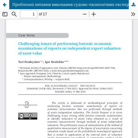
Проблемні питання виконання судово-економічних експертиз звітів із незалежної експертної оцінки вартості активів