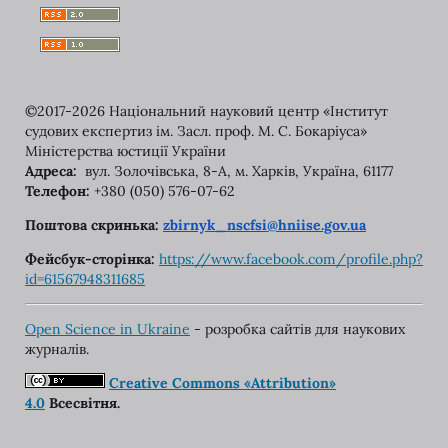
©2017-2026 Національний науковий центр «Інститут
судових експертиз ім. Засл. проф. М. С. Бокаріуса»
Міністерства юстиції України
Адреса:
вул. Золочівська, 8-A, м. Харків, Україна, 61177
Телефон:
+380 (050) 576-07-62
Поштова скринька:
zbirnyk_nscfsi@hniise.gov.ua
Фейсбук-сторінка:
https://www.facebook.com/
profile.php?
id=61567948311685
Open Science in Ukraine
- розробка сайтів для наукових
журналів.
Creative Commons «Attribution»
4.0
Всесвітня.