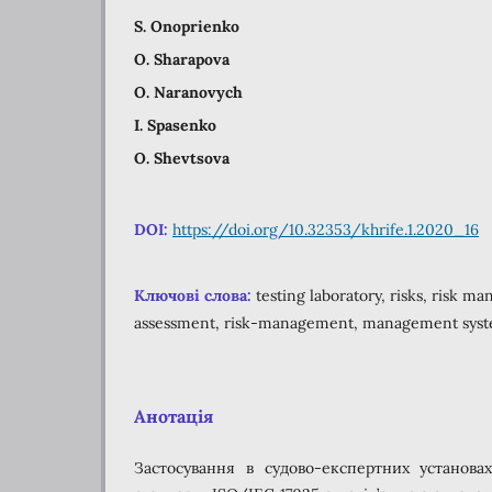
S. Onoprienko
O. Sharapova
O. Naranovych
I. Spasenko
О. Shevtsova
DOI:
https://doi.org/10.32353/khrife.1.2020_16
Ключові слова:
testing laboratory, risks, risk m
assessment, risk-management, management sys
Анотація
Застосування в судово-експертних установа