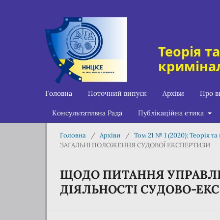
Теорія т
криміна
Головна
Поточний випуск
Архіви
Про 
Консультативна Рада
Публікаційна етика
Головна
/
Архіви
/
Том 21 № 1 (2020): Теорія т
ЗАГАЛЬНІ ПОЛОЖЕННЯ СУДОВОЇ ЕКСПЕРТИЗИ
ЩОДО ПИТАННЯ УПРАВЛІ
ДІЯЛЬНОСТІ СУДОВО-ЕК