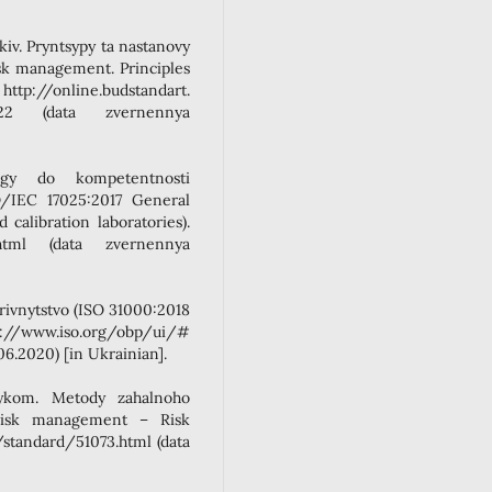
v. Pryntsypy ta nastanovy
sk management. Principles
http://online.budstandart.
0322 (data zvernennya
ogy do kompetentnosti
SO/IEC 17025:2017 General
calibration laboratories).
.html (data zvernennya
rivnytstvo (ISO 31000:2018
://www.iso.org/obp/ui/#
06.2020) [in Ukrainian].
zykom. Metody zahalnoho
 Risk management – Risk
standard/51073.html (data