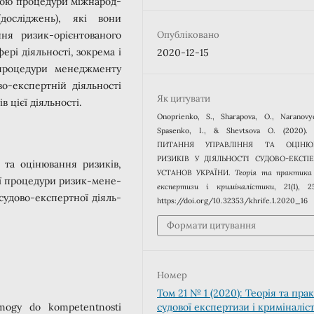
овою процедури міжнарод-
досліджень), які вони
ня ризик-орієнтованого
Опубліковано
ері діяльності, зокрема і
2020-12-15
 процедури менеджменту
о-експертній діяльності
Як цитувати
в цієї діяльності.
Onoprienko, S., Sharapova, O., Naranovy
Spasenko, I., & Shevtsova О. (2020)
ПИТАННЯ УПРАВЛІННЯ ТА ОЦІНЮ
РИЗИКІВ У ДІЯЛЬНОСТІ СУДОВО-ЕКСП
 та оцінювання ризиків,
УСТАНОВ УКРАЇНИ.
Теорія та практика 
ї процедури ризик-мене­
експертизи і криміналістики
,
21
(1), 2
судово-експертної діяль-
https://doi.org/10.32353/khrife.1.2020_16
Формати цитування
Номер
Том 21 № 1 (2020): Теорія та пра
судової експертизи і криміналіс
ymogy do kompetentnosti