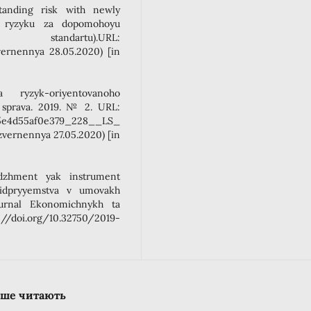
standing risk with newly
ya ryzyku za dopomohoyu
standartu).URL:
vernennya 28.05.2020) [in
 ryzyk-oriyentovanoho
 sprava. 2019. № 2. URL:
/5e4d55af0e379_228__LS_
ernennya 27.05.2020) [in
dzhment yak instrument
pidpryyemstva v umovakh
hurnal Ekonomichnykh ta
s://doi.org/10.32750/2019-
льше читають