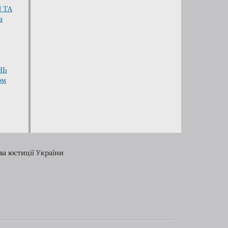
 ТА
а
НЬ
ом
ва юстиції України