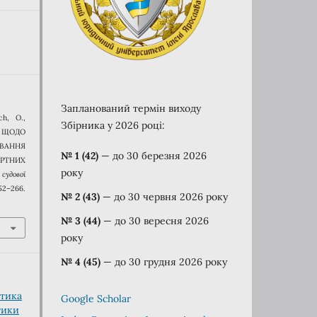
Запланований термін виходу
ch, O.,
Збірника у 2026 році:
. ЩОДО
ВАННЯ
№ 1 (42)
— до 30 березня
2026
ЕРТНИХ
року
судової
52–266.
№ 2 (43)
— до 30 червня 2026 року
№ 3 (44)
— до 30 вересня 2026
року
№ 4 (45)
— до 30 грудня 2026 року
ктика
Google Scholar
тики