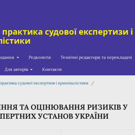
а практика судової експертизи і
лістики
видання
Редколегія
Технічні редактори та перекладачі
Для авторів
Контакти
а практика судової експертизи і криміналістики
/
ННЯ ТА ОЦІНЮВАННЯ РИЗИКІВ У
СПЕРТНИХ УСТАНОВ УКРАЇНИ