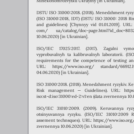
Minekonomrozvytku Ukrayiny [in Ukrainian].
DSTU ISO 31000:2018. (2018). Menedzhment ryzyki
(ISO 31000:2018, IDT) (DSTU ISO 31000: 2018 Ri
and guidelines) [Chynnyy vid 01.01.2019]. URL: 
com/ ua/catalog/doc-page.html?id_doc=8
10.06.2020) [in Ukrainian].
ISO/IEC 17025:2017. (2017). Zagalni vym
vyprobuvalnyh ta kalibruvalnyh laboratorii. (I
requirements for the competence of testing and 
URL: https://www.iso.org/ standard/66912
04.06.2020) [in Ukrainian].
ISO 31000:2018. (2018). Menedzhment ryzykiv. Ke
Risk management — Guidelines). URL: https
iso:st-d:iso:31000:ed-2:v1:en (data zvernennya 10.
ISO/IEC 31010:2009. (2009). Keruvannya ry
otsinyuvannya ryzyku. (ISO/IEC 31010:2009
assement technsques). URL: https://www.iso.org/
zvernennya 10.06.2020) [in Ukrainian].