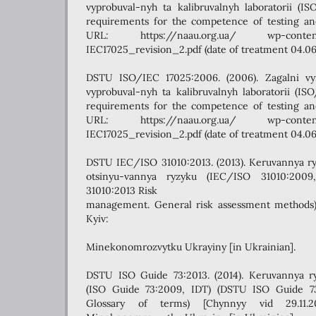
vyprobuval-nyh ta kalibruvalnyh laboratorii (I
requirements for the competence of testing and 
URL: https://naau.org.ua/ wp-content/
IEC17025_revision_2.pdf (date of treatment 04.06
DSTU ISO/IEC 17025:2006. (2006). Zagalni v
vyprobuval-nyh ta kalibruvalnyh laboratorii (I
requirements for the competence of testing and 
URL: https://naau.org.ua/ wp-content/
IEC17025_revision_2.pdf (date of treatment 04.06
DSTU IEC/ISO 31010:2013. (2013). Keruvannya r
otsinyu-vannya ryzyku (IEC/ISO 31010:200
31010:2013 Risk
management. General risk assessment methods) 
Kyiv:
Minekonomrozvytku Ukrayiny [in Ukrainian].
DSTU ISO Guide 73:2013. (2014). Keruvannya ry
(ISO Guide 73:2009, IDT) (DSTU ISO Guide 7
Glossary of terms) [Chynnyy vid 29.11.20