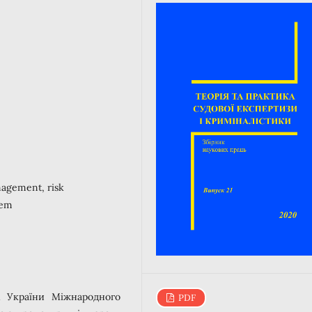
anagement, risk
tem
х України Міжнародного
PDF