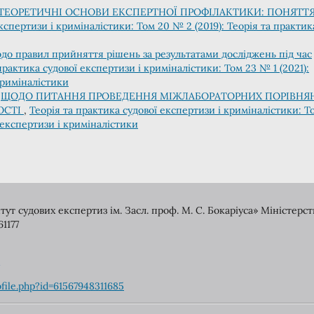
ТЕОРЕТИЧНІ ОСНОВИ ЕКСПЕРТНОЇ ПРОФІЛАКТИКИ: ПОНЯТТЯ
кспертизи і криміналістики: Том 20 № 2 (2019): Теорія та практик
до правил прийняття рішень за результатами досліджень під час
практика судової експертизи і криміналістики: Том 23 № 1 (2021):
криміналістики
,
ЩОДО ПИТАННЯ ПРОВЕДЕННЯ МІЖЛАБОРАТОРНИХ ПОРІВНЯ
ОСТІ
,
Теорія та практика судової експертизи і криміналістики: Т
ї експертизи і криміналістики
т судових експертиз ім. Засл. проф. М. С. Бокаріуса» Міністерст
61177
ofile.php?id=61567948311685