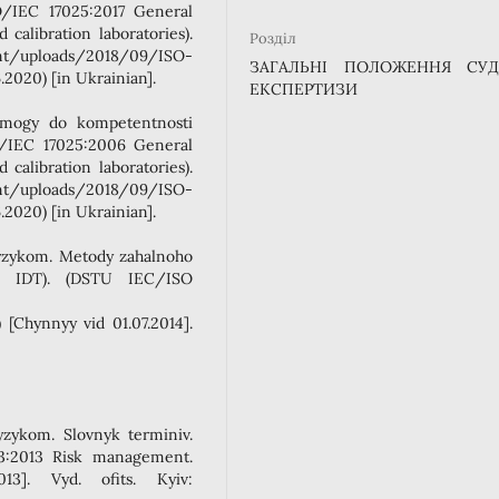
SO/IEC 17025:2017 General
calibration laboratories).
Розділ
uploads/2018/09/ISO-
ЗАГАЛЬНІ ПОЛОЖЕННЯ СУД
.2020) [in Ukrainian].
ЕКСПЕРТИЗИ
ymogy do kompetentnosti
SO/IEC 17025:2006 General
calibration laboratories).
uploads/2018/09/ISO-
.2020) [in Ukrainian].
yzykom. Metody zahalnoho
9, IDT). (DSTU IEC/ISO
[Chynnyy vid 01.07.2014].
zykom. Slovnyk terminiv.
3:2013 Risk management.
13]. Vyd. ofits. Kyiv: