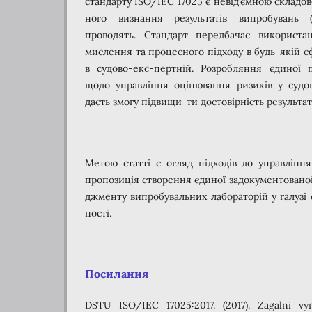
стандарту ISO/IEC 17025 є невід’ємною склад
ного визнання результатів випробувань (
проводять. Стандарт передбачає використан
мислення та процесного підходу в будь-якій сф
в судово-екс-пертній. Розробляння єдиної
щодо управління оцінювання ризиків у судов
дасть змогу підвищи-ти достовірність результаті
Метою статті є огляд підходів до управління
пропозиція створення єдиної задокументовано
джменту випробувальних лабораторій у галузі 
ності.
Посилання
DSTU ISO/IEC 17025:2017. (2017). Zagalni v