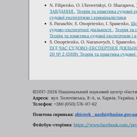
N. Filipenko, O. Uhrovetskyi, O. Sharapova,
ЗАВДАННЯ
,
Теорія та практика судової е
судової експертизи і криміналістики
S. Paraschiv, S. Onoprienko, I. Spasenko,
Що
судово-експертної діяльності
,
Теорія та 
Теорія та практика судової експертизи і 
S. Onoprienko, O. Naranovych, I. Spasenko
ПІД ЧАС СУДОВО-ЕКСПЕРТНОЇ ДІЯЛЬН
20 № 2 (2019): Теорія та практика судово
©2017-2026 Національний науковий центр «Інститу
Адреса:
вул. Золочівська, 8-A, м. Харків, Україна, 
Телефон:
+380 (050) 576-07-62
Поштова скринька:
zbirnyk_nscfsi@hniise.gov.ua
Фейсбук-сторінка:
https://www.facebook.com/
pr