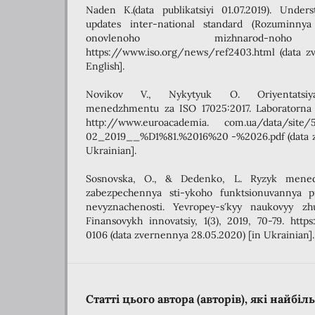
Naden K.(data publikatsiyi 01.07.2019). Under
updates inter-national standard (Rozuminn
onovlenoho mizhnarod-noho 
https://www.iso.org/news/ref2403.html (data z
English].
Novikov V., Nykytyuk O. Oriyentatsiya
menedzhmentu za ISO 17025:2017. Laboratorna
http://www.euroacademia. com.ua/data/site
02_2019__%D1%81.%2016%20 -%2026.pdf (data zv
Ukrainian].
Sosnovska, O., & Dedenko, L. Ryzyk mene
zabezpechennya sti-ykoho funktsionuvannya 
nevyznachenosti. Yevropey-sʹkyy naukovyy z
Finansovykh innovatsiy, 1(3), 2019, 70-79. http
0106 (data zvernennya 28.05.2020) [in Ukrainian].
Статті цього автора (авторів), які найбі