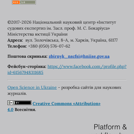
©2017-2026 Національний науковий центр «Інститут
судових експертиз ім. Засл. проф. М. С. Бокаріуса»
Міністерства юстиції України
Адреса:
вул. Золочівська, 8-A, м. Харків, Україна, 61177
Телефон:
+380 (050) 576-07-62
Поштова скринька:
zbirnyk_nscfsi@hniise.gov.ua
Фейсбук-сторінка:
https://www.facebook.com/
profile.php?
id=61567948311685
Open Science in Ukraine
- розробка сайтів для наукових
журналів.
Creative Commons «Attribution»
4.0
Всесвітня.